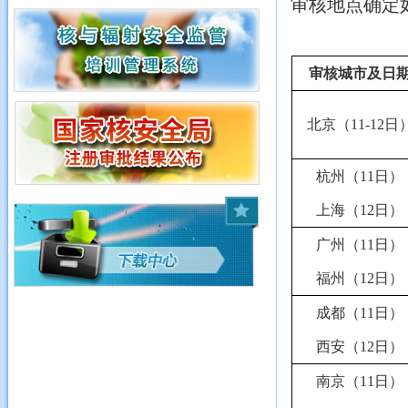
审核地点确定
审核城市及日
北京（
11
-
1
2
日
杭州（
1
1
日）
上海（
1
2
日）
广州（
11日）
福州
（
12日）
成都（
1
1
日）
西安
（
1
2
日）
南京
（
11日）