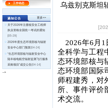
乌兹别克斯坦
工作动态
更多>>
关于2026年注册核安全工程师
[20
执业资格全国统一考试的通知
[05-29]
2026
年
6
月
1
2026年度生态环境部核与辐射
安全中心部门预算
[04-24]
全科学与工程
“生态环境部核与辐射安全中心
态环境部核与
陆丰核电航空辐射监测飞行服务
采购项目”成交公告
[04-14]
态环境部国际
-->
师程建秀，对
所、事件评价
术交流。