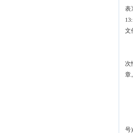
表》
1
文
次
章
号
)