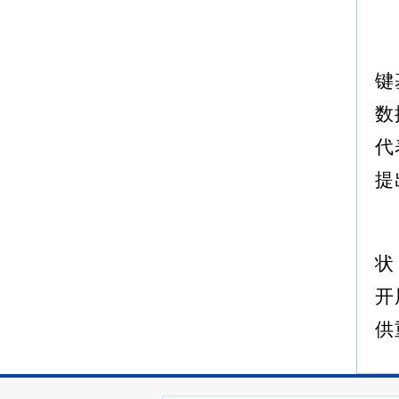
键
数
代
提
状
开
供