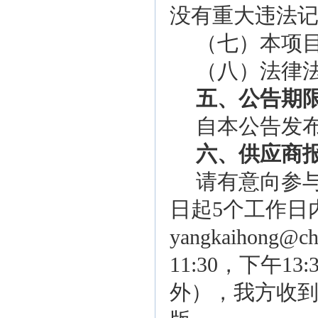
没有重大违法
（
七
）本项
（
八
）法律
五、公告期
自本公告发
六
、供应商
请有意向参
日起
5个工作日
yangkaihong
@c
11:30，下午1
外），我方收