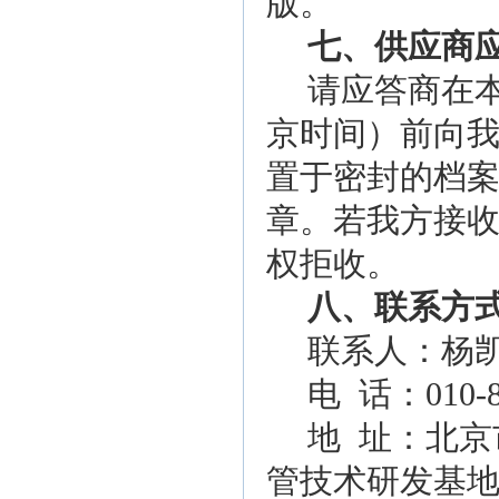
版
。
七、供应商
请
应答商在
京时间）
前
向
置于密封的档
章。若我方接
权拒收。
八
、联系方
联系人：
杨
电
话：
010-
地
址：
北京
管技术研发基