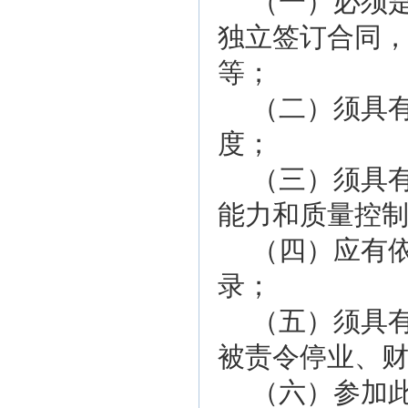
（一）必须
独立签订合同
等；
（
二
）须具
度；
（
三
）须具
能力和质量控
（
四
）应有
录；
（
五
）须具
被责令停业、
（
六
）参加