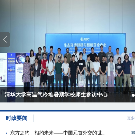
清华大学高温气冷堆暑期学校师生参访中心
时政要闻
更多
东方之约，相约未来——中国元首外交的世...
08