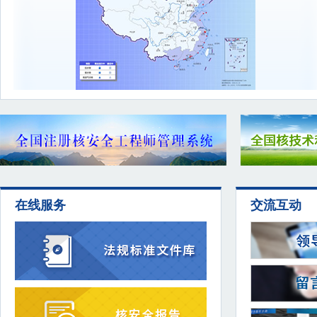
在线服务
交流互动