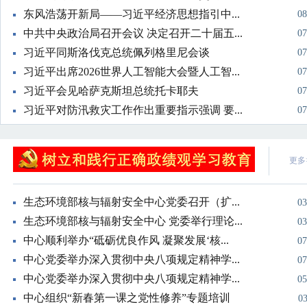
东风浩荡开新局——习近平经济思想指引中...
08
中共中央政治局召开会议 决定召开二十届五...
07
习近平同斯洛伐克总统佩列格里尼会谈
07
习近平出席2026世界人工智能大会暨人工智...
07
习近平会见哈萨克斯坦总统托卡耶夫
07
习近平对防汛救灾工作作出重要指示强调 要...
07
更多
生态环境部核与辐射安全中心党委召开（扩...
03
生态环境部核与辐射安全中心 党委举行理论...
03
中心顺利举办“砥砺优良作风 凝聚发展‘核...
07
中心党委举办深入贯彻中央八项规定精神学...
07
中心党委举办深入贯彻中央八项规定精神学...
05
中心组织“新春第一课之党性修养”专题培训
03